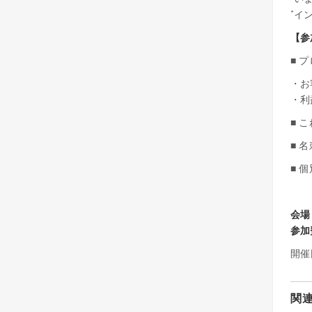
*イ
【参
■ 
・お
・利
■ 
■ 
■ 
会場
参加
開催
関