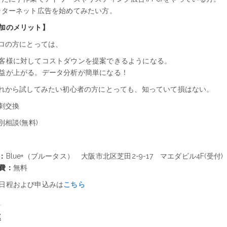
ンターネット広告を始めてみたい方。
加のメリット】
プロの方にとっては、
客様に対してコストダウンを提案できるようになる。
益が上がる。データ分析が簡単になる！
これから試してみたい初心者の方にとっても、知っていて損はない。
名刺交換
個別相談(無料)
：
Blue+（ブルータス） 大阪市北区芝田2-9-17 マエダビル4F(受付)
費：
無料
日程および申込みは
こちら
連