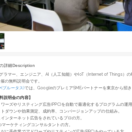
詳細Description
グラマー、エンジニア、AI（人工知能）やIoT（Internet of Things
主催の無料説明会です。
e+(ブルータス)
では、GoogleのプレミアSMEパートナーを東京から
料説明会の内容】
ドワーズやリスティング広告(PPC)を自動で最適化するプログラムの運
ストダウンや効果測定、成約率、コンバージョンアップの仕組み。
にインターネット広告をされているプロの方。
ebマーケティングコンサルタントの方。
まだに手作業でアドワーズやリスティング広告(PPC)をやっている方。