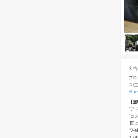
広告の
プロ
ス)
Blu
【無
*ア
*コ
*既
*W
*い