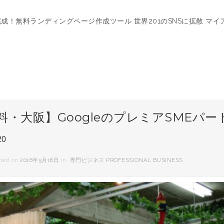
完成！無料ランディングページ作成ツール 世界201のSNSに拡散 マイ
料・大阪】GoogleのプレミアSMEパ
20
ted on
2016年5月18日
in
専門ビジネス PROFESSIONAL BUSINESS