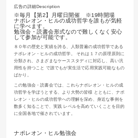
広告の詳細Description
※毎月【第2】月曜日開催 ※19時開場
ナポレオン・ヒルの成功哲学を誰もが気軽
に学べます。
勉強会・読書会形式なので難しくなく安心
して参加が可能です。
８０年の歴史と実績を誇る、人類普遍の成功哲学である
ナポレオ
ン・ヒルの成功哲学。 それは１７の原理原則に
分類され、さまざまなケーススタディに対応し、高い汎
用性を持つこと で誰でもが実生活で応用実践可能なもの
ばかり。
この勉強会・読書会では、これらナポレオン・ヒルの成
功哲学を学ぼうとする、より大勢の皆様 とともに、ナポ
レオン・ヒルの成功哲学への理解を深め、身近な事例を
数多く知ることで、実践 レベルを高めていくことを目的
に全国各地で催されています。
ナポレオン・ヒル勉強会