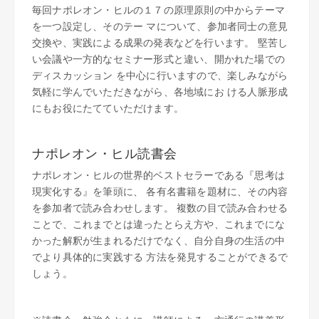
毎回ナポレオン・ヒルの１７の原理原則の中からテーマ
を一つ設定し、そのテー マについて、参加者同士の意見
交換や、実践による成果の発表などを行います。 堅苦し
い会議や一方的なセミナー形式と違い、開かれた場での
ディスカッション を中心に行いますので、楽しみながら
気軽に学んでいただきながら、各地域にお ける人脈形成
にもお役にたてていただけます。
ナポレオン・ヒル読書会
ナポレオン・ヒルの世界的ベストセラーである『思考は
現実化する』を筆頭に、 各有名書籍を題材に、その内容
を参加者で読み合わせします。 複数の目で読み合わせる
ことで、これまでとは違ったとらえ方や、これまでにな
かった解釈が生まれるだけでなく、自分自身の生活の中
でより具体的に実践する 方法を発見することができるで
しょう。