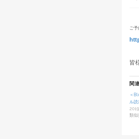
ご予
htt
皆
関
＜B
ル読
201
類似