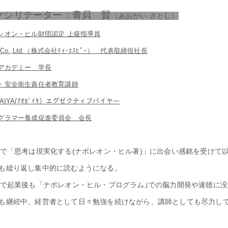
ァシリテーター：青貝 賢
（あおがい さとし）
レオン・ヒル財団認定 上級指導員
 Co.,Ltd.（株式会社ﾃｨｰｴｽﾋﾟｰ） 代表取締役社長
Pアカデミー 学長
・安全衛生責任者教育講師
AIYA(ｱｵｶﾞｲﾔ）エグゼクティブバイヤー
グラマー養成促進委員会 会長
歳で「思考は現実化する(ナポレオン・ヒル著)」に出会い感銘を受けて
も繰り返し集中的に読むようになる。
歳で起業後も「ナポレオン・ヒル・プログラム｣での脳力開発や速聴に
も継続中。経営者として日々勉強を続けながら、講師としても尽力し