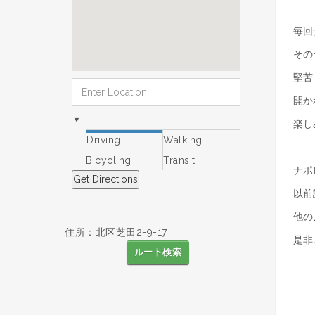
毎回
その
堅苦
開か
楽し
Driving
Walking
Bicycling
Transit
ナポ
以前
他の
住所：北区芝田2-9-17
是非
ルート検索