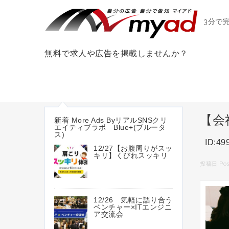
3分で
無料で求人や広告を掲載しませんか？
【会
新着 More Ads ByリアルSNSクリ
エイティブラボ Blue+(ブルータ
ス)
ID:49
12/27【お腹周りがスッ
キリ】くびれスッキリ
投稿日 Pos
12/26 気軽に語り合う
ベンチャー×ITエンジニ
ア交流会