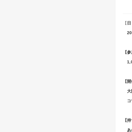
【
日
20
【参
1,
【開
大阪
コワ
【持
あれ