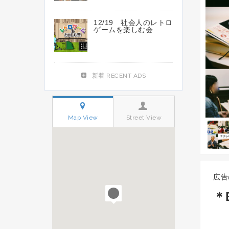
12/19 社会人のレトロ
ゲームを楽しむ会
新着 RECENT ADS
Map View
Street View
広告の
＊