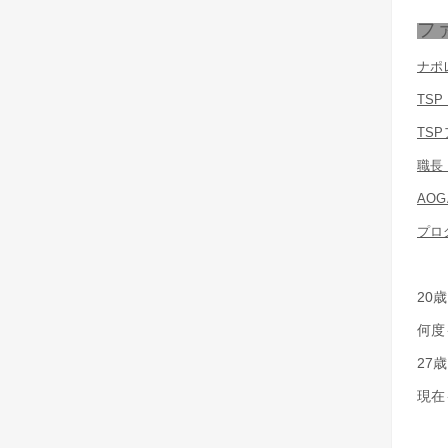
フ
ナポ
TSP
TS
職長
AOG
プロ
20
何度
27
現在