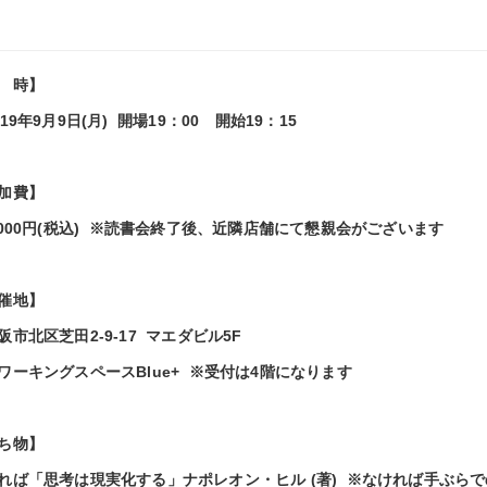
 時】
19年9月9日(月) 開場19：00 開始19：15
加費】
000円(税込)
※読書会終了後、近隣店舗にて懇親会がございます
催地】
市北区芝田2-9-17 マエダビル5F
ーキングスペースBlue+ ※受付は4階になります
ち物】
ば「思考は現実化する」ナポレオン・ヒル (著) ※なければ手ぶら